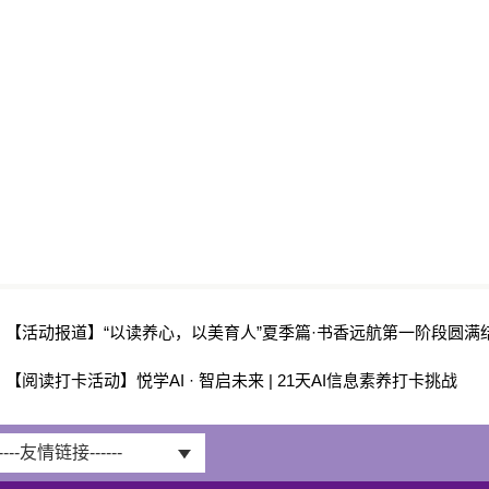
：
【活动报道】“以读养心，以美育人”夏季篇·书香远航第一阶段圆满
：
【阅读打卡活动】悦学AI · 智启未来 | 21天AI信息素养打卡挑战
-----友情链接------