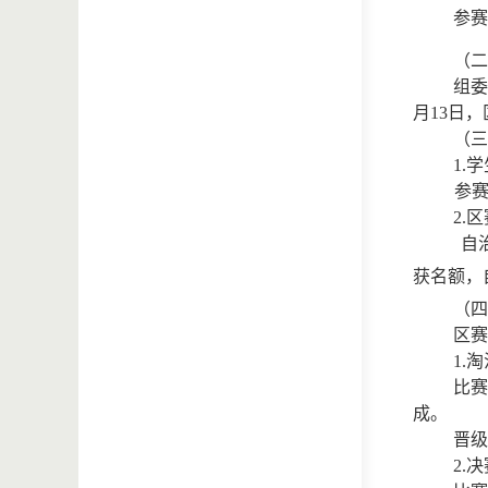
参赛
（二
组委
月13日
（三
1.
参
2.
自治
获名额，
（四
区赛
1.
比赛
成。
晋级
2.