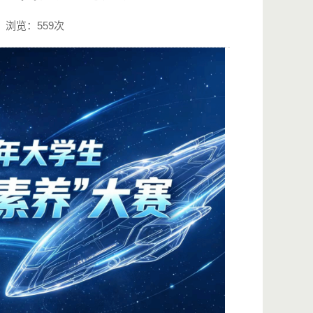
浏览：
559
次