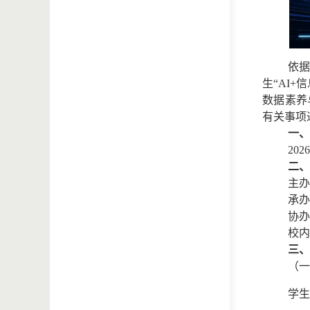
依据
生“AI
数据素养
有关事项
一、
20
二、
主办
承办
协办
校内
三、
（一
学生