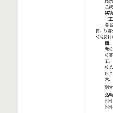
比赛
总成
奖项
（五
各省
行。联赛
总成绩排
四、
我校
校赛
五、
校选
区赛
六、
到梦
活动
附件
附件