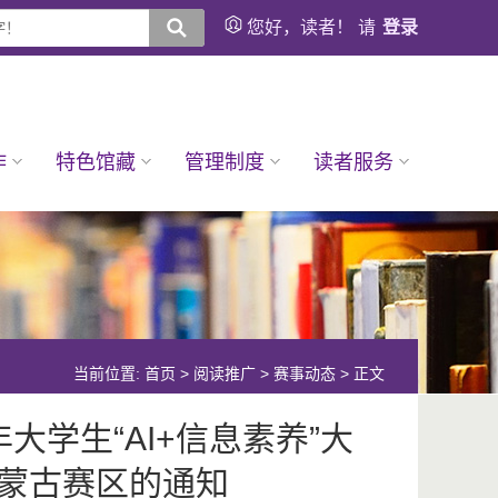
您好，读者！ 请
登录
作
特色馆藏
管理制度
读者服务
当前位置:
首页
>
阅读推广
>
赛事动态
> 正文
大学生“AI+信息素养”大
蒙古赛区的通知