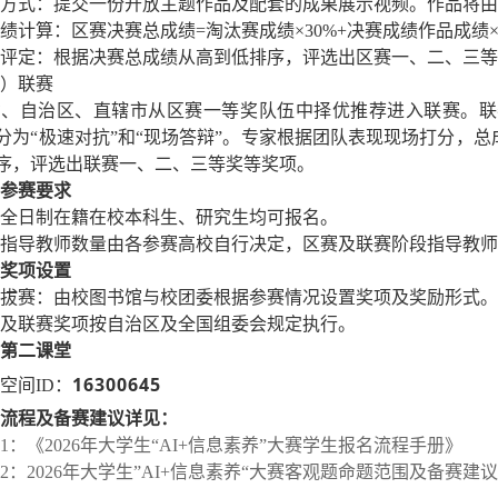
方式：提交一份开放主题作品及配套的成果展示视频。作品将由
绩计算：区赛决赛总成绩=淘汰赛成绩×30%+决赛成绩作品成绩×
评定：根据决赛总成绩从高到低排序，评选出区赛一、二、三等
）联赛
、自治区、直辖市从区赛一等奖队伍中择优推荐进入联赛。联赛拟
分为“极速对抗”和“现场答辩”。专家根据团队表现现场打分，总成绩
序，评选出联赛一、二、三等奖等奖项。
参赛要求
全日制在籍在校本科生、研究生均可报名。
指导教师数量由各参赛高校自行决定，区赛及联赛阶段指导教师
奖项设置
拔赛：由校图书馆与校团委根据参赛情况设置奖项及奖励形式。
及联赛奖项按自治区及全国组委会规定执行。
第二课堂
16300645
空间
ID：
流程及备赛建议详见：
1：
《2026年大学生“AI+信息素养”大赛学生报名流程手册》
2：2026年大学生”AI+信息素养“大赛客观题命题范围及备赛建议.p