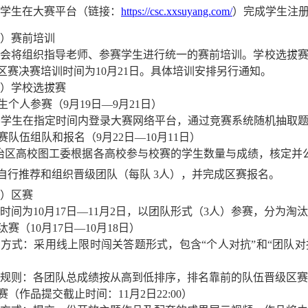
学生在大赛平台（链接：
https://csc.xxsuyang.com/
）完成学生注
）赛前培训
会将组织指导老师、参赛学生进行统一的赛前培训。学校选拔赛培
，区赛决赛培训时间为10月21日。具体培训安排另行通知。
）学校选拔赛
学生个人参赛（9月19日—9月21日）
赛学生在指定时间内登录大赛网络平台，通过竞赛系统随机抽取
区赛队伍组队和报名（9月22日—10月11日）
区高校图工委根据各高校参与校赛的学生数量与成绩，核定并
自行推荐和组织晋级团队（每队
3人），并完成区赛报名。
）区赛
时间为10月17日—11月2日，以团队形式（3人）参赛，分为淘
淘汰赛（10月17日—10月18日）
方式：采用线上限时闯关答题形式，包含“个人对抗”和“团队
规则：各团队总成绩按从高到低排序，排名靠前的队伍晋级区赛
决赛（作品提交截止时间：11月2日22:00）