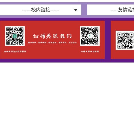
------校内链接------
-----友情链接-