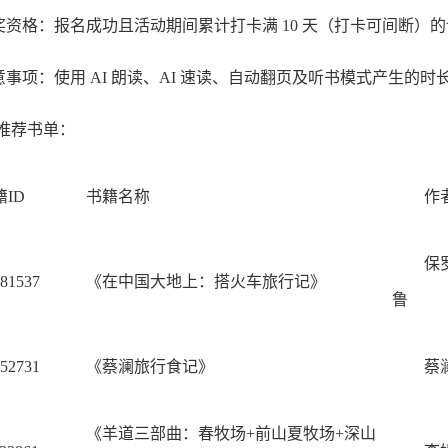
奖资格：报名成功且活动期间累计打卡满 10 天（打卡可间断）
意事项：使用 AI 朗读、AI 速读、自动翻页及听书模式产生的
推荐书单：
籍ID
书籍名称
作
保
81537
《在中国大地上：搭火车旅行记》
鲁
52731
《蔡澜旅行食记》
蔡
《羊道三部曲：春牧场+前山夏牧场+深山