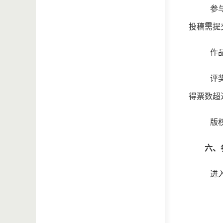
参
投稿需提
作
评
得票数超
版
六、
进