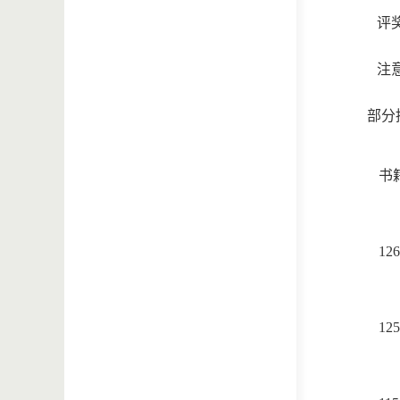
评
注
部分
书
126
125