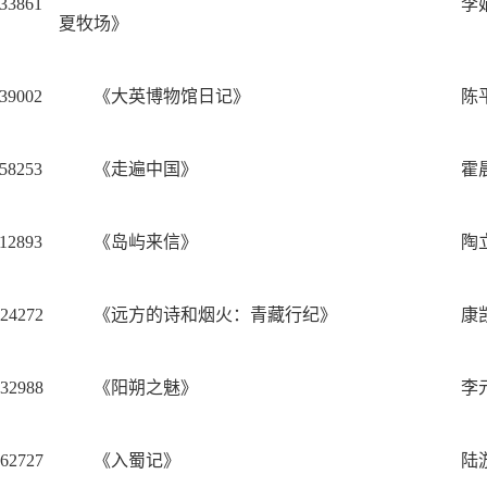
33861
李
夏牧场》
39002
《大英博物馆日记》
陈
58253
《走遍中国》
霍
12893
《岛屿来信》
陶
24272
《远方的诗和烟火：青藏行纪》
康
32988
《阳朔之魅》
李
62727
《入蜀记》
陆