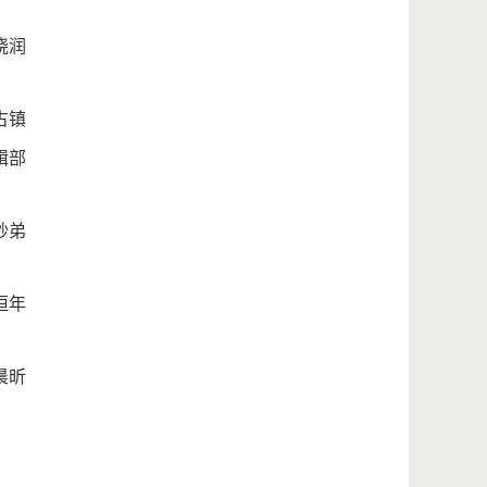
晓润
古镇
辑部
妙弟
恒年
晨昕