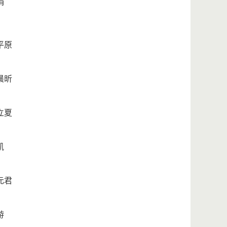
娟
平原
晨昕
立夏
凯
元君
游