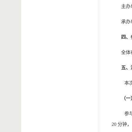
主办
承办
四、
全体
五、
本
（一
参
20 分