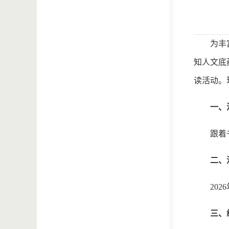
为丰
知人文底
读活动。
一、
跟着
二、
202
三、