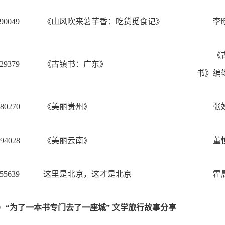
90049
《山风吹来薯芋香：吃货觅食记》
李
《
29379
《古镇书：广东》
书》编
80270
《美丽贵州》
张
94028
《美丽云南》
董
55639
这里是北京，这才是北京
霍
）“为了一本书专门去了一座城” 文学旅行故事分享