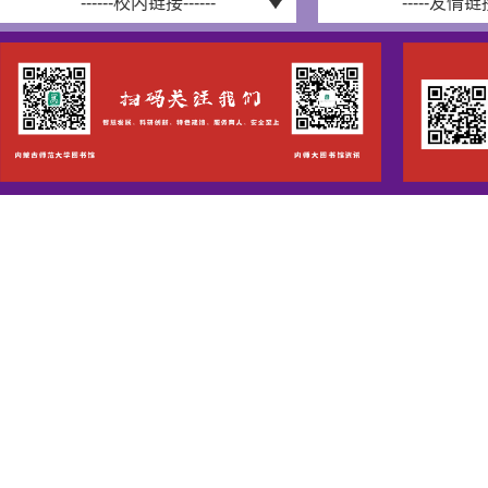
------校内链接------
-----友情链接-