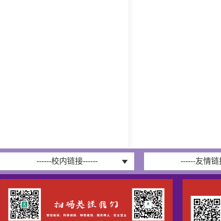
------校内链接------
------友情链接