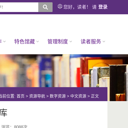
您好，读者！ 请
登录
作
特色馆藏
管理制度
读者服务
当前位置:
首页
>
资源导航
>
数字资源
>
中文资源
> 正文
库
浏览：
8088
次