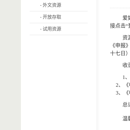
- 外文资源
- 开放存取
爱
接点击“
- 试用资源
资
《申报》
十七日
收
1
2、《申
3、《申
总
温